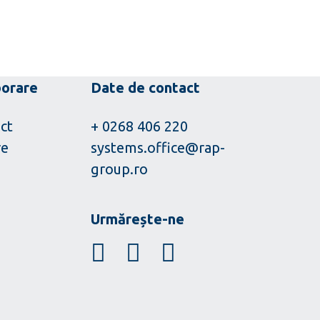
borare
Date de contact
ct
+ 0268 406 220
re
systems.office@rap-
group.ro
Urmărește-ne