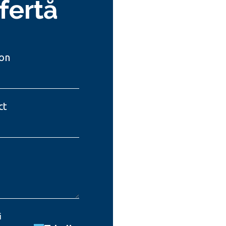
fertă
on
ct
i