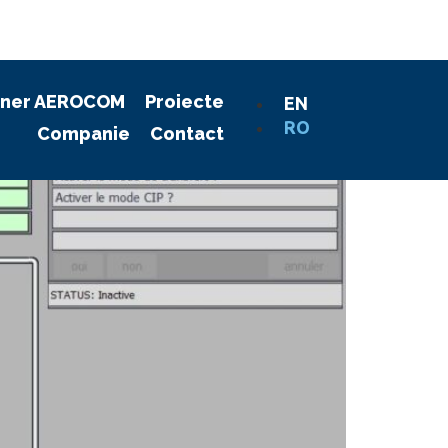
oning ingredients
ener AEROCOM
Proiecte
EN
RO
Companie
Contact