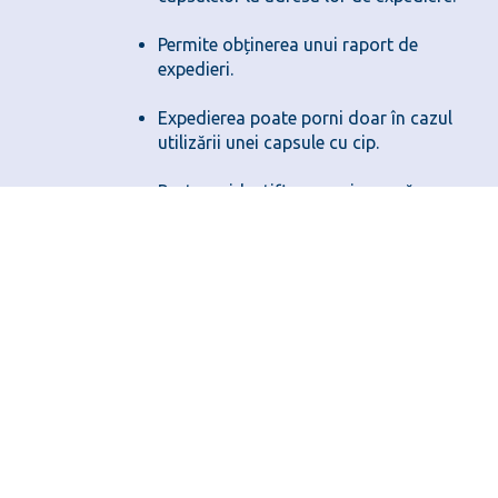
Permite obținerea unui raport de 
expedieri.
Expedierea poate porni doar în cazul 
utilizării unei capsule cu cip.
Pentru o identificare mai ușoară a 
zonelor din sistem capsulele pot fi de 
culori diferite.
Oportunități de investiție?
Cere-ne o ofertă
Nume