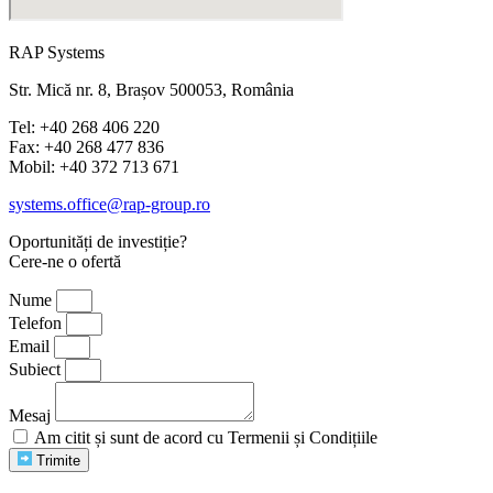
RAP Systems
Str. Mică nr. 8, Brașov 500053, România
Tel: +40 268 406 220
Fax: +40 268 477 836
Mobil: +40 372 713 671
systems.office@rap-group.ro
Oportunități de investiție?
Cere-ne o ofertă
Nume
Telefon
Email
Subiect
Mesaj
Am citit și sunt de acord cu Termenii și Condițiile
Trimite