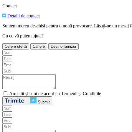
Contact
Detalii de contact
Suntem mereu deschiși pentru o nouă provocare. Lăsați-ne un mesaj fo
Cu ce vă putem ajuta?
Cerere ofertă
Cariere
Devino furnizor
Am citit și sunt de acord cu Termenii și Condițiile
Submit