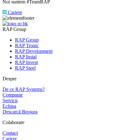
Noi suntem #TeamRAP
Cariere
RAP Group
RAP Group
RAP Tronic
RAP Development
RAP Instal
RAP Invest
RAP Steel
Despre
De ce RAP Systems?
Companie
Servicii
Echipa
Descarcă Broșura
Colaborare
Contact
Cariere