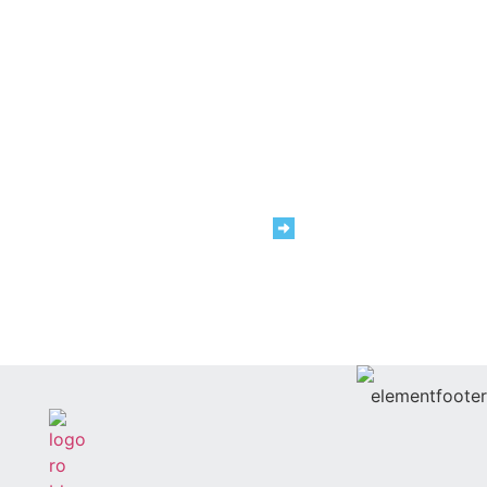
Noi suntem #TeamRAP
Cariere