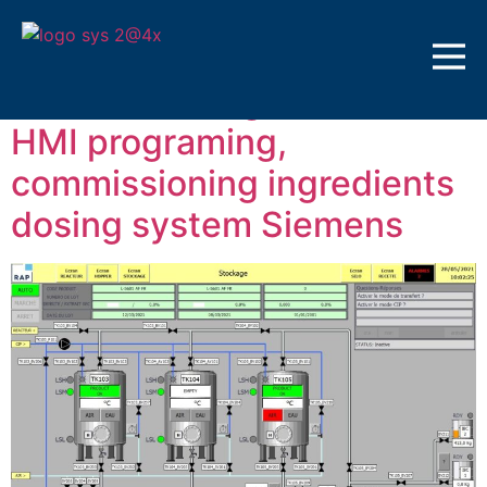
Etichetă:
Siemens
Electrical design PLC and
HMI programing,
commissioning ingredients
dosing system Siemens