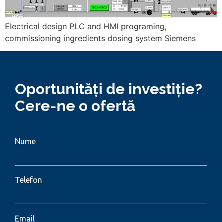
Electrical design PLC and HMI programing,
commissioning ingredients dosing system Siemens
Oportunități de investiție?
Cere-ne o ofertă
Nume
Telefon
Email