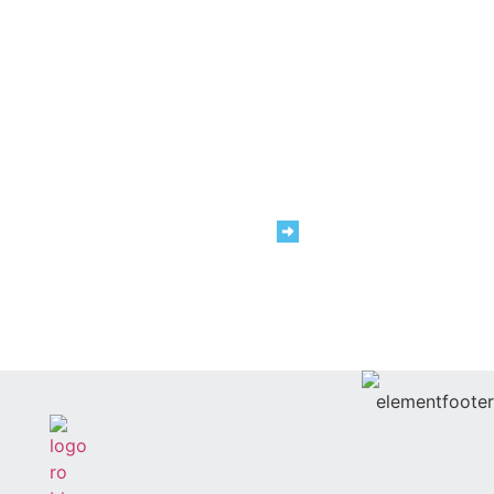
Noi suntem #TeamRAP
Cariere