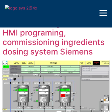
Etichetă:
HMI
Electrical design PLC and
HMI programing,
commissioning ingredients
dosing system Siemens