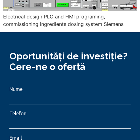
Electrical design PLC and HMI programing,
commissioning ingredients dosing system Siemens
Oportunități de investiție?
Cere-ne o ofertă
Nume
Telefon
Email