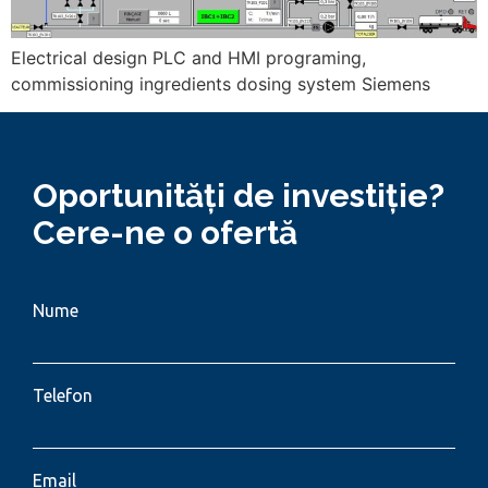
Electrical design PLC and HMI programing,
commissioning ingredients dosing system Siemens
Oportunități de investiție?
Cere-ne o ofertă
Nume
Telefon
Email