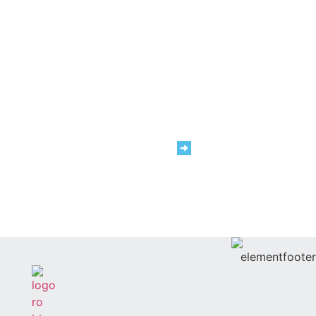
Noi suntem #TeamRAP
Cariere