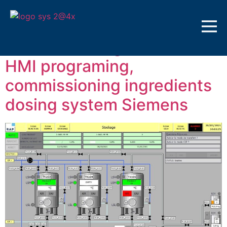
Etichetă:
PLC
Electrical design PLC and
HMI programing,
commissioning ingredients
dosing system Siemens